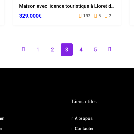
Maison avec licence touristique à Lloret de Mar
TOURISTIQUE
329.000€
RÉSERVÉE
192
5
2
1
2
3
4
5
Liens utiles
ien
À propos
en
Contacter