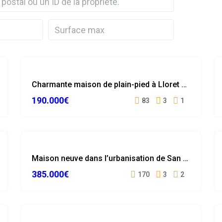
VENDUE
Charmante maison de plain-pied à Lloret de Mar
190.000€
83
3
1
NOUVELLE
Maison neuve dans l’urbanisation de San Daniel (Blanes)
OFFRE
385.000€
170
3
2
LICENCE