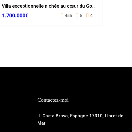
Villa exceptionnelle nichée au cœur du Golf de Pals
1.700.000€
455
5
4
Contactez-moi
Costa Brava, Espagne 17310, Lloret de
Mar