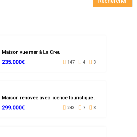
Rechercher
VENDUE
Maison vue mer à La Creu
235.000€
147
4
3
VENDUE
Maison rénovée avec licence touristique à Puigventos
299.000€
243
7
3
VENDUE