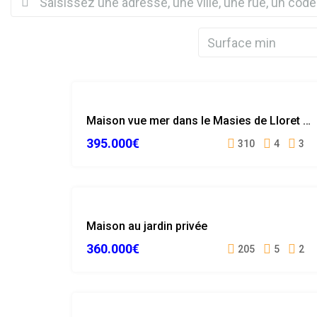
VENDUE
Maison vue mer dans le Masies de Lloret de Mar
395.000€
310
4
3
VENDUE
Maison au jardin privée
360.000€
205
5
2
VENDUE