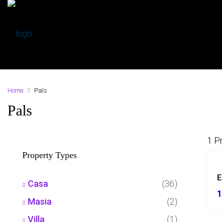
Home
Pals
Pals
1 P
Property Types
Casa
(36)
1
Masia
(2)
Villa
(1)