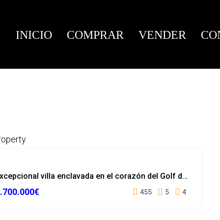
INICIO
COMPRAR
VENDER
CO
roperty
VENDIDO
Excepcional villa enclavada en el corazón del Golf de Pals
.700.000€
455
5
4