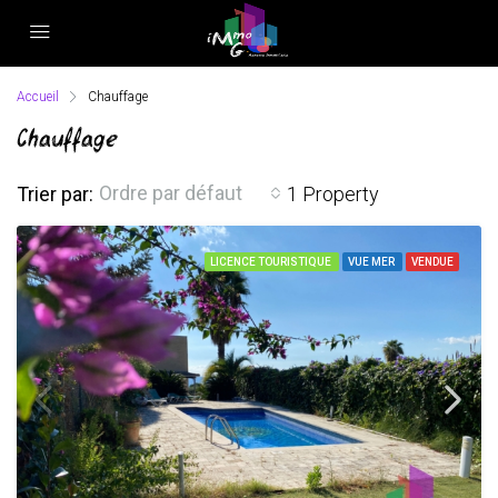
Accueil
Chauffage
Chauffage
Ordre par défaut
Trier par:
1 Property
LICENCE TOURISTIQUE
VUE MER
VENDUE