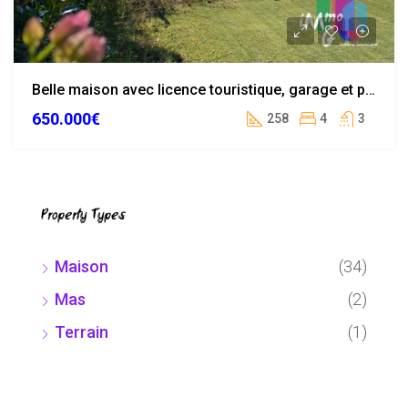
Belle maison avec licence touristique, garage et piscine au centre de Lloret de Mar
650.000€
258
4
3
Property Types
Maison
(34)
Mas
(2)
Terrain
(1)