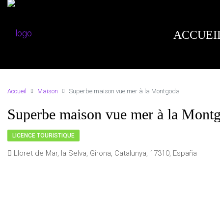
ACCUEI
Accueil
Maison
Superbe maison vue mer à la Montgoda
Superbe maison vue mer à la Mont
LICENCE TOURISTIQUE
Lloret de Mar, la Selva, Girona, Catalunya, 17310, España