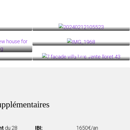
24+
upplémentaires
nt
du 28
IBI:
1650€/an