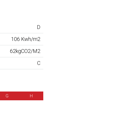
D
106 Kwh/m2
62kgCO2/M2
C
G
H