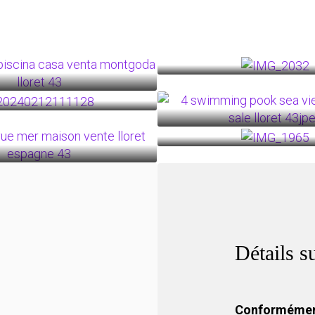
Détails s
Conforméme