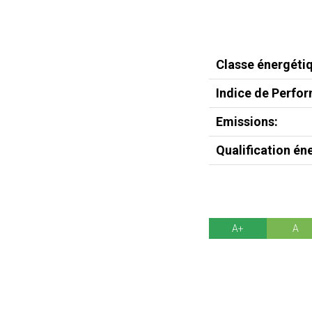
Classe énergéti
Indice de Perfo
Emissions:
Qualification én
A+
A