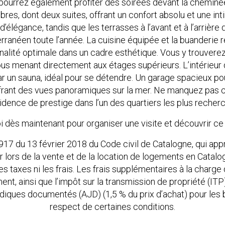
 pourrez également profiter des soirées devant la cheminée
es, dont deux suites, offrant un confort absolu et une inti
légance, tandis que les terrasses à l’avant et à l’arrière d
rranéen toute l’année. La cuisine équipée et la buanderie 
nnalité optimale dans un cadre esthétique. Vous y trouver
us menant directement aux étages supérieurs. L’intérieur
 un sauna, idéal pour se détendre. Un garage spacieux pou
frant des vues panoramiques sur la mer. Ne manquez pas c
dence de prestige dans l’un des quartiers les plus reche
 dès maintenant pour organiser une visite et découvrir ce 
917 du 13 février 2018 du Code civil de Catalogne, qui app
lors de la vente et de la location de logements en Catalogn
s taxes ni les frais. Les frais supplémentaires à la charge
ment, ainsi que l’impôt sur la transmission de propriété (ITP
ridiques documentés (AJD) (1,5 % du prix d’achat) pour les
respect de certaines conditions.