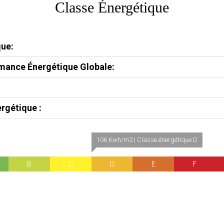
Classe Énergétique
que:
rmance Énergétique Globale:
ergétique :
106 Kwh/m2 | Classe énergétique D
B
C
D
E
F