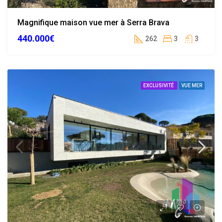
Magnifique maison vue mer à Serra Brava
440.000€
262
3
3
EXCLUSIVITÉ
VUE MER