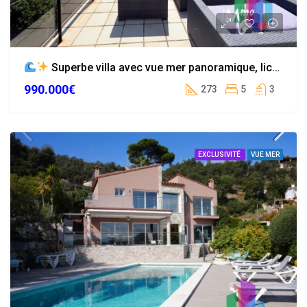
Superbe villa avec vue mer panoramique, licence touristique à Serra Brava
990.000€
273
5
3
EXCLUSIVITÉ
VUE MER