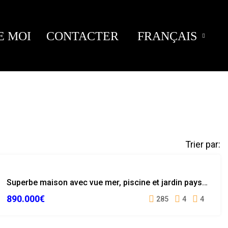
E MOI
CONTACTER
FRANÇAIS
Trier par:
EXCLUSIVITÉ
Superbe maison avec vue mer, piscine et jardin paysager à Calonge
VUE MER
890.000€
285
4
4