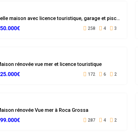
LICENCE
Belle maison avec licence touristique, garage et piscine au centre de Lloret de Mar
TOURISTIQUE
50.000€
VUE MER
258
4
3
VENDUE
LICENCE
aison rénovée vue mer et licence touristique
TOURISTIQUE
25.000€
VENDUE
172
6
2
VENDUE
aison rénovée Vue mer à Roca Grossa
99.000€
287
4
2