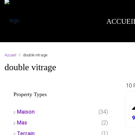
ACCUEI
Accueil
double vitrage
double vitrage
10 
Property Types
Maison
(34)
9
Mas
(2)
Terrain
(1)