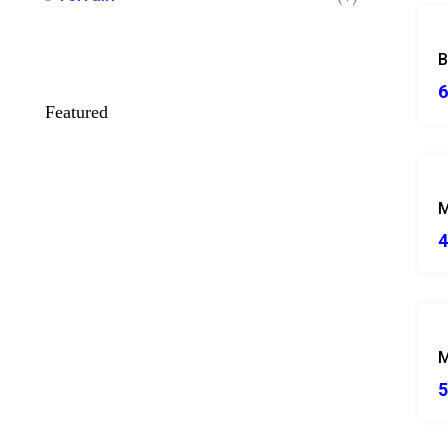
6
Featured
M
4
M
5