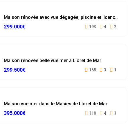
VENDUE
Maison rénovée avec vue dégagée, piscine et licence touristique à Lloret de Mar
299.000€
193
4
2
VUE MER
Maison rénovée belle vue mer à Lloret de Mar
VENDUE
299.500€
165
3
1
VENDUE
Maison vue mer dans le Masies de Lloret de Mar
395.000€
310
4
3