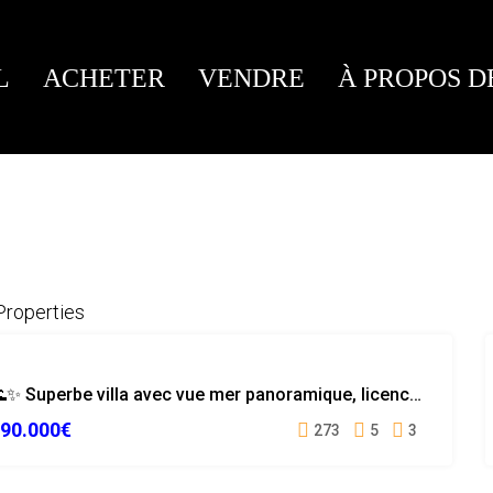
L
ACHETER
VENDRE
À PROPOS D
Properties
EXCLUSIVITÉ
🌊✨ Superbe villa avec vue mer panoramique, licence touristique à Serra Brava
LICENCE
90.000€
TOURISTIQUE
273
5
3
VUE MER