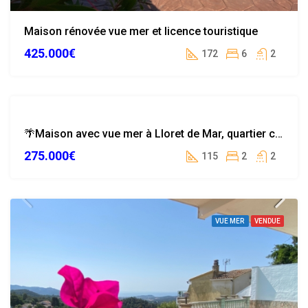
Maison rénovée vue mer et licence touristique
425.000€
172
6
2
VUE MER
🌴Maison avec vue mer à Lloret de Mar, quartier calme et résidentiel
NOUVELLE
275.000€
OFFRE
115
2
2
VUE MER
VENDUE