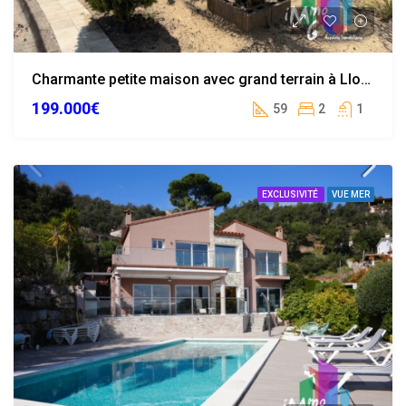
Charmante petite maison avec grand terrain à Lloret Verd
199.000€
59
2
1
EXCLUSIVITÉ
VUE MER