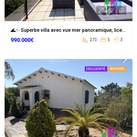
🌊✨ Superbe villa avec vue mer panoramique, licence touristique à Serra Brava
990.000€
273
5
3
EXCLUSIVITÉ
RÉSERVÉE